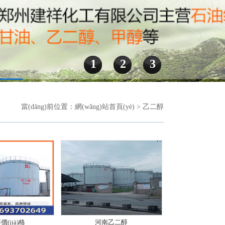
1
2
3
當(dāng)前位置：
網(wǎng)站首頁(yè)
> 乙二醇
(jià)格
河南乙二醇