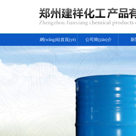
網(wǎng)站首頁(yè)
公司簡(jiǎn)介
新