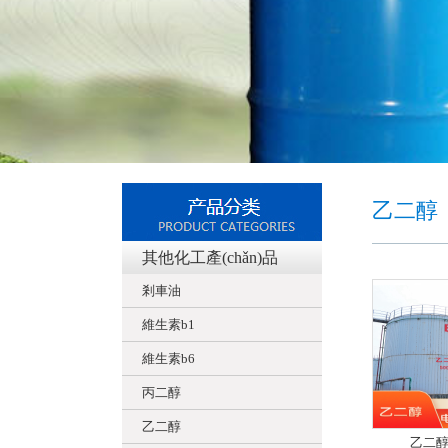
乙二醇
其他化工產(chǎn)品
剎車油
維生素b1
維生素b6
丙二醇
乙二醇
乙二醇生